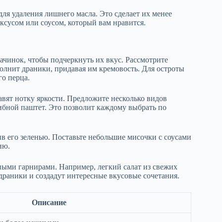
ля удаления лишнего масла. Это сделает их менее
ксусом или соусом, который вам нравится.
ачинок, чтобы подчеркнуть их вкус. Рассмотрите
олнит драники, придавая им кремовость. Для остроты
го перца.
авят нотку яркости. Предложите несколько видов
ибной паштет. Это позволит каждому выбрать по
в его зеленью. Поставьте небольшие мисочки с соусами
ию.
ными гарнирами. Например, легкий салат из свежих
раники и создадут интересные вкусовые сочетания.
Описание