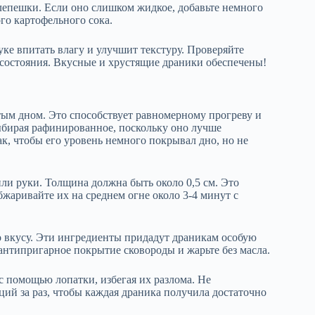
 лепешки. Если оно слишком жидкое, добавьте немного
ого картофельного сока.
уке впитать влагу и улучшит текстуру. Проверяйте
состояния. Вкусные и хрустящие драники обеспечены!
тым дном. Это способствует равномерному прогреву и
ыбирая рафинированное, поскольку оно лучше
к, чтобы его уровень немного покрывал дно, но не
и руки. Толщина должна быть около 0,5 см. Это
жаривайте их на среднем огне около 3-4 минут с
по вкусу. Эти ингредиенты придадут драникам особую
антипригарное покрытие сковороды и жарьте без масла.
с помощью лопатки, избегая их разлома. Не
ий за раз, чтобы каждая драника получила достаточно