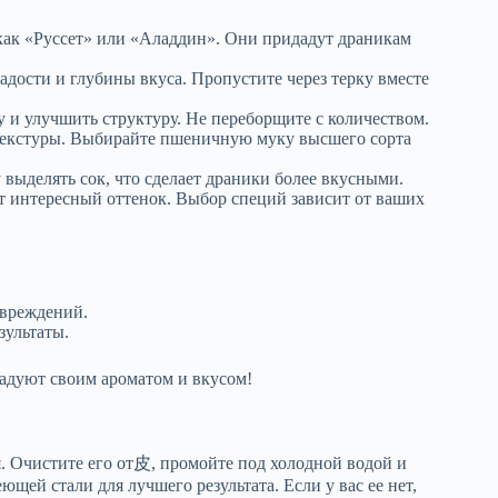
 как «Руссет» или «Аладдин». Они придадут драникам
адости и глубины вкуса. Пропустите через терку вместе
су и улучшить структуру. Не переборщите с количеством.
 текстуры. Выбирайте пшеничную муку высшего сорта
 выделять сок, что сделает драники более вкусными.
т интересный оттенок. Выбор специй зависит от ваших
овреждений.
зультаты.
адуют своим ароматом и вкусом!
я. Очистите его от皮, промойте под холодной водой и
ющей стали для лучшего результата. Если у вас ее нет,