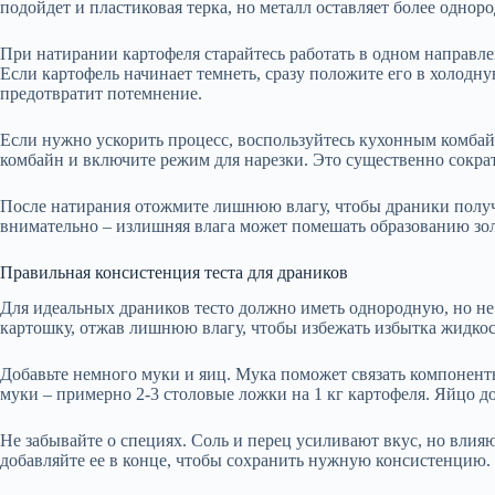
подойдет и пластиковая терка, но металл оставляет более однор
При натирании картофеля старайтесь работать в одном направле
Если картофель начинает темнеть, сразу положите его в холодну
предотвратит потемнение.
Если нужно ускорить процесс, воспользуйтесь кухонным комбайн
комбайн и включите режим для нарезки. Это существенно сократ
После натирания отожмите лишнюю влагу, чтобы драники получ
внимательно – излишняя влага может помешать образованию зо
Правильная консистенция теста для драников
Для идеальных драников тесто должно иметь однородную, но н
картошку, отжав лишнюю влагу, чтобы избежать избытка жидкос
Добавьте немного муки и яиц. Мука поможет связать компоненты
муки – примерно 2-3 столовые ложки на 1 кг картофеля. Яйцо доб
Не забывайте о специях. Соль и перец усиливают вкус, но влияю
добавляйте ее в конце, чтобы сохранить нужную консистенцию.