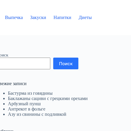
Выпечка
Закуски
Напитки
Диеты
оиск
Поиск
вежие записи
Бастурма из говядины
Баклажаны сациви с грецкими орехами
Арбузный пунш
Антрекот в фольге
Азу из свинины с подливкой