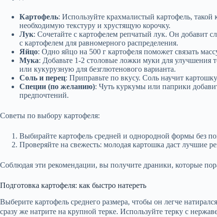
Картофель
: Используйте крахмалистый картофель, такой
необходимую текстуру и хрустящую корочку.
Лук
: Сочетайте с картофелем репчатый лук. Он добавит сл
с картофелем для равномерного распределения.
Яйцо
: Одно яйцо на 500 г картофеля поможет связать мас
Мука
: Добавьте 1-2 столовые ложки муки для улучшения
или кукурузную для безглютенового варианта.
Соль и перец
: Приправьте по вкусу. Соль научит картошку
Специи (по желанию)
: Чуть куркумы или паприки добави
предпочтений.
Советы по выбору картофеля:
Выбирайте картофель средней и однородной формы без п
Проверяйте на свежесть: молодая картошка даст лучшие ре
Соблюдая эти рекомендации, вы получите драники, которые пор
Подготовка картофеля: как быстро натереть
Выберите картофель среднего размера, чтобы он легче натиралс
сразу же натрите на крупной терке. Используйте терку с нержаве