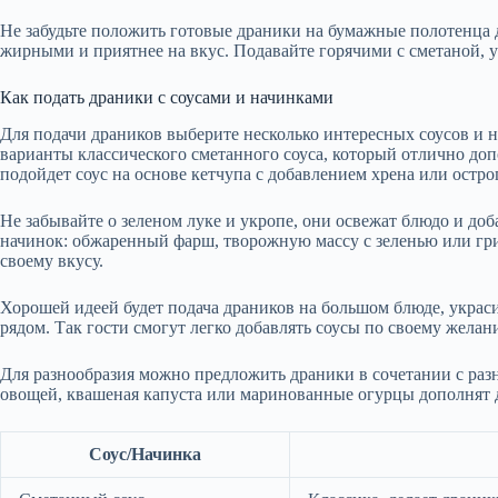
Не забудьте положить готовые драники на бумажные полотенца д
жирными и приятнее на вкус. Подавайте горячими с сметаной, у
Как подать драники с соусами и начинками
Для подачи драников выберите несколько интересных соусов и н
варианты классического сметанного соуса, который отлично доп
подойдет соус на основе кетчупа с добавлением хрена или остро
Не забывайте о зеленом луке и укропе, они освежат блюдо и доб
начинок: обжаренный фарш, творожную массу с зеленью или гр
своему вкусу.
Хорошей идеей будет подача драников на большом блюде, украси
рядом. Так гости смогут легко добавлять соусы по своему желан
Для разнообразия можно предложить драники в сочетании с раз
овощей, квашеная капуста или маринованные огурцы дополнят д
Соус/Начинка