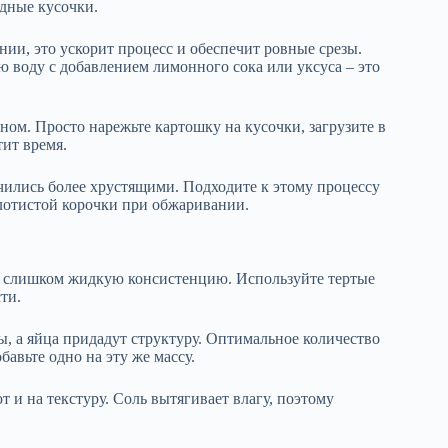
одные кусочки.
нии, это ускорит процесс и обеспечит ровные срезы.
ю воду с добавлением лимонного сока или уксуса – это
ом. Просто нарежьте картошку на кусочки, загрузите в
ит время.
ились более хрустящими. Подходите к этому процессу
лотистой корочки при обжаривании.
е слишком жидкую консистенцию. Используйте тертые
ти.
, а яйца придадут структуру. Оптимальное количество
авьте одно на эту же массу.
т и на текстуру. Соль вытягивает влагу, поэтому