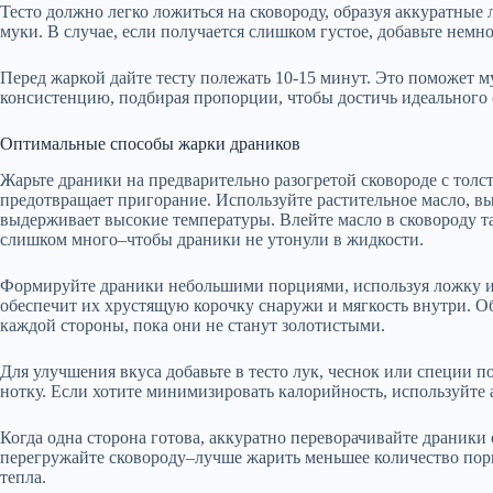
Тесто должно легко ложиться на сковороду, образуя аккуратные
муки. В случае, если получается слишком густое, добавьте немн
Перед жаркой дайте тесту полежать 10-15 минут. Это поможет м
консистенцию, подбирая пропорции, чтобы достичь идеального 
Оптимальные способы жарки драников
Жарьте драники на предварительно разогретой сковороде с толс
предотвращает пригорание. Используйте растительное масло, в
выдерживает высокие температуры. Влейте масло в сковороду та
слишком много–чтобы драники не утонули в жидкости.
Формируйте драники небольшими порциями, используя ложку ил
обеспечит их хрустящую корочку снаружи и мягкость внутри. Об
каждой стороны, пока они не станут золотистыми.
Для улучшения вкуса добавьте в тесто лук, чеснок или специи 
нотку. Если хотите минимизировать калорийность, используйте 
Когда одна сторона готова, аккуратно переворачивайте драники 
перегружайте сковороду–лучше жарить меньшее количество порц
тепла.