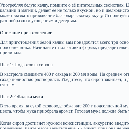
Употребляя белую халву, помните о её питательных свойствах. 
кальций и магний, делает её не только вкусной, но и шелковистой
может вызвать привыкание благодаря своему вкусу. Используйт
разнообразным угощениям и десертам.
Описание приготовления:
Для приготовления белой халвы вам понадобятся всего три основ
подсолнечника. Начинайте с подготовки формы, предварительно
прилипала.
Шаг 1: Подготовка сиропа
В кастрюле смешайте 400 г сахара и 200 мл воды. На среднем о
сахар полностью растворился. Убедитесь, что сироп закипает, и 
густым.
Шаг 2: Обжарка муки
В это время на сухой сковороде обжарьте 200 г подсолнечной м
цвета, чтобы мука приобрела аромат. Готовая мука должна быть 
Когда сироп достигнет нужной консистенции, аккуратно введи
помешивая. Дайте массе вариться еще 5-7 минут, пока она не нач