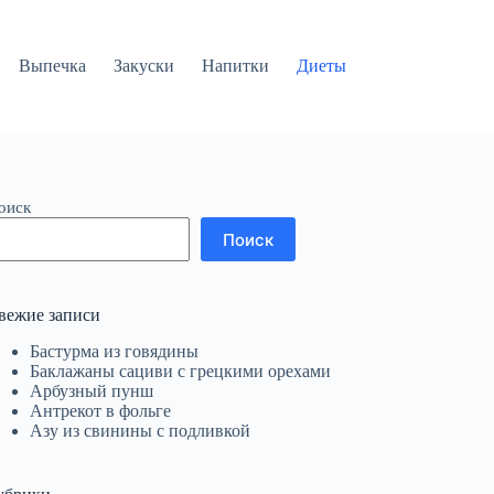
Выпечка
Закуски
Напитки
Диеты
оиск
Поиск
вежие записи
Бастурма из говядины
Баклажаны сациви с грецкими орехами
Арбузный пунш
Антрекот в фольге
Азу из свинины с подливкой