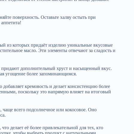
яйте поверхность. Оставьте халву остыть при
 аппетита!
дый из которых придаёт изделию уникальные вкусовые
стительное масло. Эти элементы отвечают за сладость и
ые придают дополнительный хруст и насыщенный вкус.
лая угощение более запоминающимся.
 добавляет кремовость и делает консистенцию более
енными, поскольку это напрямую влияет на итоговый
, чаще всего подсолнечное или кокосовое. Оно
са.
что делает её более привлекательной для тех, кто
купке, чтобы выбрать продукт с натуральными