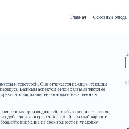
Главная
Основные блюда
П
С
 вкусом и текстурой. Она отличается нежным, тающим
 перекуса. Важным аспектом белой халвы является её
а орехи, что наполняет её богатым и насыщенным
 проверенных производителей, чтобы получить качество,
шних добавок и консервантов. Самый вкусный вариант
обращайте внимание на срок годности и упаковку.