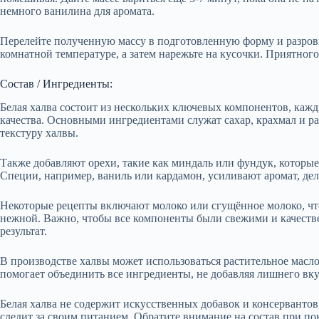
немного ванилина для аромата.
Перелейте полученную массу в подготовленную форму и разровн
комнатной температуре, а затем нарежьте на кусочки. Приятного
Состав / Ингредиенты:
Белая халва состоит из нескольких ключевых компонентов, каж
качества. Основными ингредиентами служат сахар, крахмал и ра
текстуру халвы.
Также добавляют орехи, такие как миндаль или фундук, котор
Специи, например, ваниль или кардамон, усиливают аромат, де
Некоторые рецепты включают молоко или сгущённое молоко, что
нежной. Важно, чтобы все компоненты были свежими и качеств
результат.
В производстве халвы может использоваться растительное масло
помогает объединить все ингредиенты, не добавляя лишнего вку
Белая халва не содержит искусственных добавок и консервантов, 
следит за своим питанием. Обратите внимание на состав при по