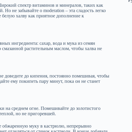
Р
Широкий спектр витаминов и минералов, таких как
. Но не забывайте о moderation – эта сладость легко
е белую халву как приятное дополнение к
ных ингредиента: сахар, вода и мука из семян
 смазанной растительным маслом, чтобы халва не
гне доведите до кипения, постоянно помешивая, чтобы
дайте ему покипеть пару минут, пока он не станет
уки на среднем огне. Помешивайте до золотистого
теплой, но не пригоревшей.
те обжаренную муку в кастрюлю, непрерывно
нет отделяться от стенок кастрюли. В конце добавьте