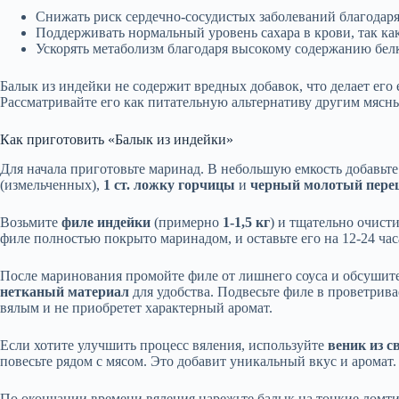
Снижать риск сердечно-сосудистых заболеваний благодар
Поддерживать нормальный уровень сахара в крови, так как
Ускорять метаболизм благодаря высокому содержанию белк
Балык из индейки не содержит вредных добавок, что делает его
Рассматривайте его как питательную альтернативу другим мясн
Как приготовить «Балык из индейки»
Для начала приготовьте маринад. В небольшую емкость добавьт
(измельченных),
1 ст. ложку горчицы
и
черный молотый пере
Возьмите
филе индейки
(примерно
1-1,5 кг
) и тщательно очисти
филе полностью покрыто маринадом, и оставьте его на 12-24 час
После маринования промойте филе от лишнего соуса и обсушит
нетканый материал
для удобства. Подвесьте филе в проветрив
вялым и не приобретет характерный аромат.
Если хотите улучшить процесс вяления, используйте
веник из с
повесьте рядом с мясом. Это добавит уникальный вкус и аромат.
По окончании времени вяления нарежьте балык на тонкие ломти