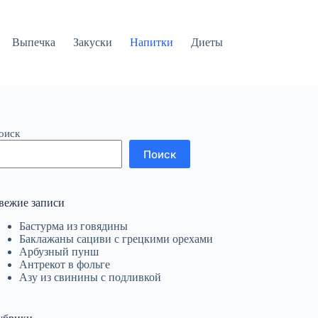
Выпечка
Закуски
Напитки
Диеты
оиск
Поиск
вежие записи
Бастурма из говядины
Баклажаны сациви с грецкими орехами
Арбузный пунш
Антрекот в фольге
Азу из свинины с подливкой