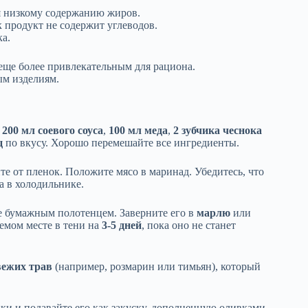
я низкому содержанию жиров.
 продукт не содержит углеводов.
а.
 еще более привлекательным для рациона.
ым изделиям.
е
200 мл соевого соуса
,
100 мл меда
,
2 зубчика чеснока
ц
по вкусу. Хорошо перемешайте все ингредиенты.
те от пленок. Положите мясо в маринад. Убедитесь, что
а в холодильнике.
е бумажным полотенцем. Заверните его в
марлю
или
аемом месте в тени на
3-5 дней
, пока оно не станет
вежих трав
(например, розмарин или тимьян), который
ки и подавайте его как закуску, дополненную оливками