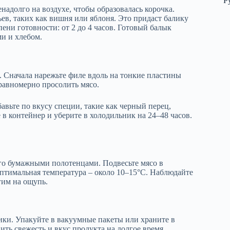
Р
адолго на воздухе, чтобы образовалась корочка.
ев, таких как вишня или яблоня. Это придаст балику
ени готовности: от 2 до 4 часов. Готовый балык
и и хлебом.
. Сначала нарежьте филе вдоль на тонкие пластины
равномерно просолить мясо.
бавьте по вкусу специи, такие как черный перец,
в контейнер и уберите в холодильник на 24–48 часов.
го бумажными полотенцами. Подвесьте мясо в
Оптимальная температура – около 10–15°C. Наблюдайте
гим на ощупь.
ики. Упакуйте в вакуумные пакеты или храните в
ть свежесть и вкус продукта на долгое время.