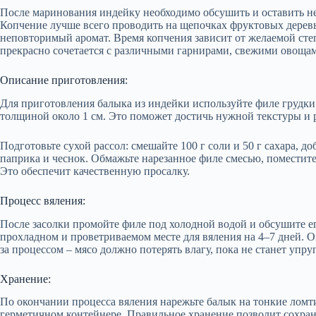
После маринования индейку необходимо обсушить и оставить нен
Копчение лучше всего проводить на щепочках фруктовых деревь
неповторимый аромат. Время копчения зависит от желаемой степ
прекрасно сочетается с различными гарнирами, свежими овощам
Описание приготовления:
Для приготовления балыка из индейки используйте филе грудки
толщиной около 1 см. Это поможет достичь нужной текстуры и 
Подготовьте сухой рассол: смешайте 100 г соли и 50 г сахара, до
паприка и чеснок. Обмажьте нарезанное филе смесью, поместите 
Это обеспечит качественную просалку.
Процесс вяления:
После засолки промойте филе под холодной водой и обсушите е
прохладном и проветриваемом месте для вяления на 4–7 дней. 
за процессом – мясо должно потерять влагу, пока не станет упру
Хранение:
По окончании процесса вяления нарежьте балык на тонкие ломт
герметичном контейнере. Правильное хранение позволит сохрани